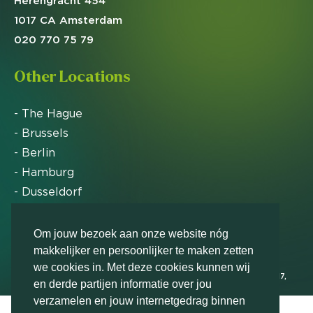
Herengracht 454
1017 CA Amsterdam
020 770 75 79
Other Locations
- The Hague
- Brussels
- Berlin
- Hamburg
- Dusseldorf
- Zurich
Om jouw bezoek aan onze website nóg
makkelijker en persoonlijker te maken zetten
Markteffect is door het Financieele Dagblad
we cookies in. Met deze cookies kunnen wij
uitgeroepen tot FD Gazelle in 2012, 2015, 2016, 2017,
en derde partijen informatie over jou
2018, 2019, 2020, 2021, 2022, 2023, 2024 en 2025
verzamelen en jouw internetgedrag binnen