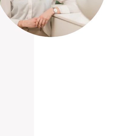
nieuwd hoe?
mp
ltant
tact op