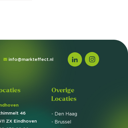
info@markteffect.nl
ocaties
Overige
Locaties
indhoven
chimmelt 46
- Den Haag
611 ZX Eindhoven
- Brussel