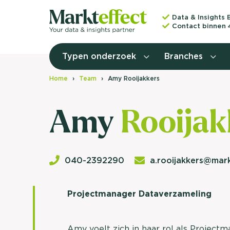
Data & Insights 
Contact binnen 
Typen onderzoek
Branches
Home
Team
Amy Rooijakkers
Amy
Rooijak
040-2392290
a.rooijakkers@mark
Projectmanager Dataverzameling
Amy voelt zich in haar rol als Project