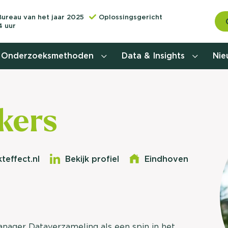
Bureau van het jaar 2025
Oplossingsgericht
4 uur
Onderzoeksmethoden
Data & Insights
Ni
Behoefteonderzoek
kers
Customer journey onderzoek
Customer value proposition
teffect.nl
Bekijk profiel
Eindhoven
Doelgroeponderzoek
Naamsbekendheidonderzoek
Relevantere
Nationaal Studiekeuze
Onderzoek (NSKO)
manager Dataverzameling als een spin in het
customer jou