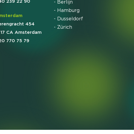
40 239 22 90
- Berlijn
- Hamburg
msterdam
- Dusseldorf
erengracht 454
- Zürich
017 CA Amsterdam
20 770 75 79