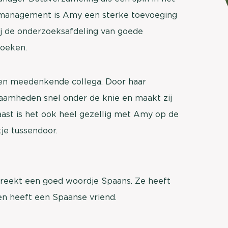
brengen. Be
ctmanagement is Amy een sterke toevoeging
Usage & attitude onderzoek
Stefan Klo
zij de onderzoeksafdeling van goede
Client Consu
UX-onderzoek
zoeken.
Neem con
Bekijk meer >
 en meedenkende collega. Door haar
zaamheden snel onder de knie en maakt zij
naast is het ook heel gezellig met Amy op de
je tussendoor.
preekt een goed woordje Spaans. Ze heeft
en heeft een Spaanse vriend.