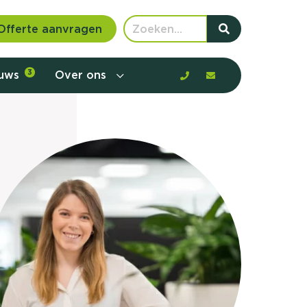
Offerte aanvragen
euws
3
Over ons
 communicatie en aanbod door de
rney, de barrières en gedrag in kaart te