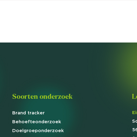
Soorten onderzoek
L
E
Brand
tracker
S
Behoefte
onderzoek
5
Doelgroep
onderzoek