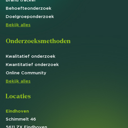
Behoefte
onderzoek
Doelgroep
onderzoek
Bekijk alles
Onderzoeksmethoden
Kwalitatief
onderzoek
Kwantitatief
onderzoek
Online
Community
Bekijk alles
Locaties
Eindhoven
Schimmelt 46
5611 ZX Eindhoven