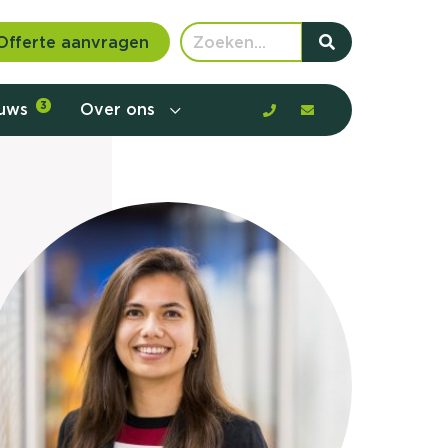
Offerte aanvragen
euws
3
Over ons
 communicatie en aanbod door de
rney, de barrières en gedrag in kaart te