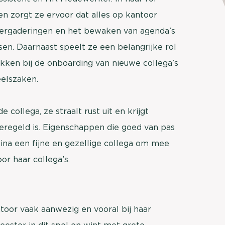
brengen. Be
 zorgt ze ervoor dat alles op kantoor
Usage & attitude onderzoek
Stefan Klo
vergaderingen en het bewaken van agenda’s
Client Consu
UX-onderzoek
sen. Daarnaast speelt ze een belangrijke rol
Neem con
kken bij de onboarding van nieuwe collega’s
Bekijk meer >
eelszaken.
ollega, ze straalt rust uit en krijgt
 geregeld is. Eigenschappen die goed van pas
bina een fijne en gezellige collega om mee
or haar collega’s.
ntoor vaak aanwezig en vooral bij haar