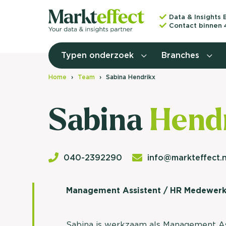
Data & Insights 
Contact binnen 
Typen onderzoek
Branches
Home
Team
Sabina Hendrikx
Sabina
Hend
040-2392290
info@markteffect.n
Management Assistent / HR Medewerk
Sabina is werkzaam als Management As