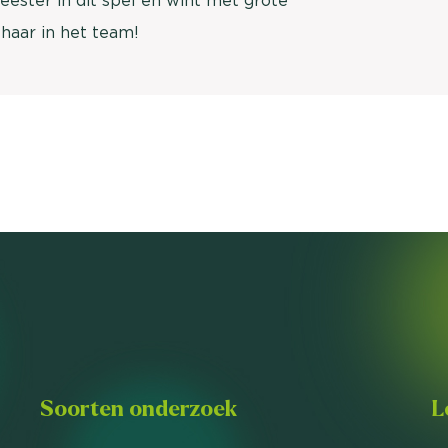
meester in dit spel en wint met grote
 haar in het team!
Soorten onderzoek
L