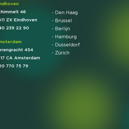
indhoven
chimmelt 46
- Den Haag
611 ZX Eindhoven
- Brussel
40 239 22 90
- Berlijn
- Hamburg
msterdam
- Dusseldorf
erengracht 454
- Zürich
017 CA Amsterdam
20 770 75 79