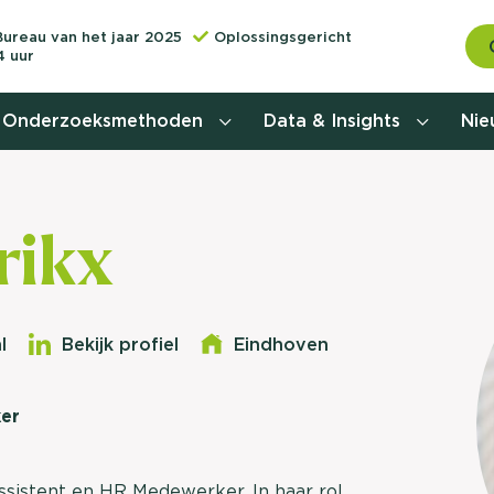
Bureau van het jaar 2025
Oplossingsgericht
4 uur
Onderzoeksmethoden
Data & Insights
Ni
Behoefteonderzoek
rikx
Customer journey onderzoek
Customer value proposition
l
Bekijk profiel
Eindhoven
Doelgroeponderzoek
er
Naamsbekendheidonderzoek
Relevantere
Nationaal Studiekeuze
Onderzoek (NSKO)
sistent en HR Medewerker. In haar rol
customer jou