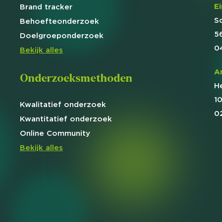
E
Brand
tracker
S
Behoefte
onderzoek
5
Doelgroep
onderzoek
0
Bekijk alles
A
Onderzoeksmethoden
H
1
Kwalitatief
onderzoek
0
Kwantitatief
onderzoek
Online
Community
Bekijk alles