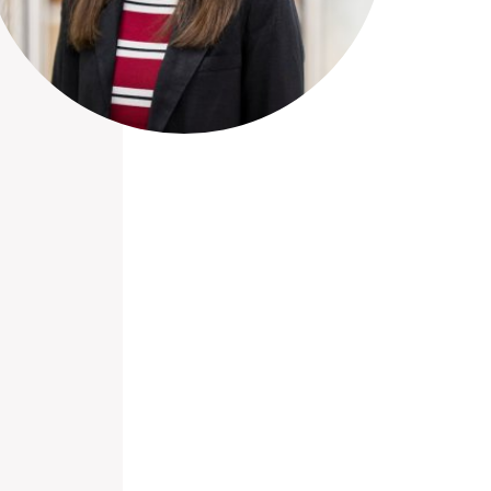
nieuwd hoe?
mp
ltant
tact op