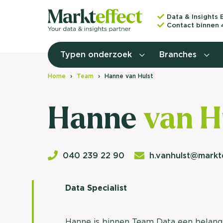
Data & Insights 
Contact binnen 
Typen onderzoek
Branches
Home
Team
Hanne van Hulst
Hanne
van H
040 239 22 90
h.vanhulst@markte
Data Specialist
Hanne is binnen Team Data een belangr