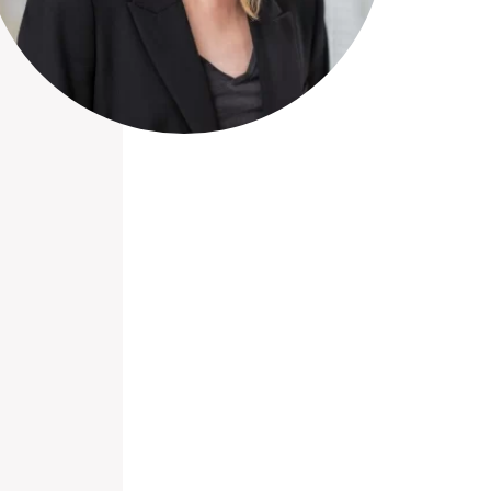
nieuwd hoe?
mp
ltant
tact op