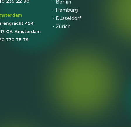
40 239 22 90
- Berlijn
- Hamburg
msterdam
- Dusseldorf
erengracht 454
- Zürich
017 CA Amsterdam
20 770 75 79