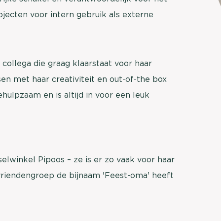
brengen. Be
jecten voor intern gebruik als externe
Usage & attitude onderzoek
Stefan Klo
Client Consu
UX-onderzoek
Neem con
collega die graag klaarstaat voor haar
Bekijk meer >
en met haar creativiteit en out-of-the box
hulpzaam en is altijd in voor een leuk
elwinkel Pipoos – ze is er zo vaak voor haar
 vriendengroep de bijnaam 'Feest-oma' heeft