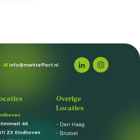
info@markteffect.nl
ocaties
Overige
Locaties
indhoven
chimmelt 46
- Den Haag
611 ZX Eindhoven
- Brussel