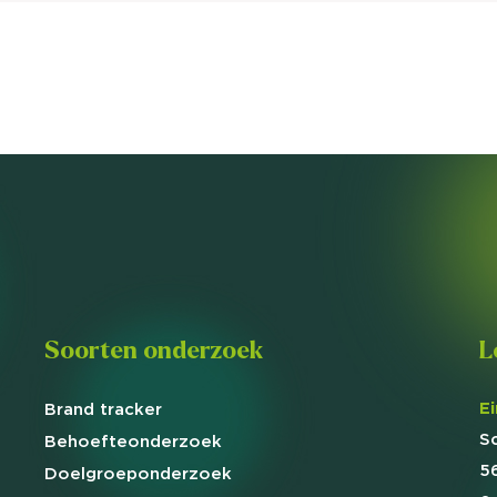
Soorten onderzoek
L
E
Brand
tracker
S
Behoefte
onderzoek
5
Doelgroep
onderzoek