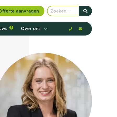
Offerte aanvragen
euws
3
Over ons
 communicatie en aanbod door de
rney, de barrières en gedrag in kaart te