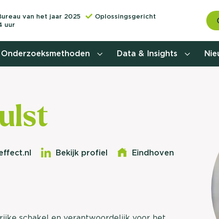
Bureau van het jaar 2025
Oplossingsgericht
4 uur
Onderzoeksmethoden
Data & Insights
Ni
Behoefteonderzoek
ulst
Customer journey onderzoek
Customer value proposition
ffect.nl
Bekijk profiel
Eindhoven
Doelgroeponderzoek
Naamsbekendheidonderzoek
Relevantere
Nationaal Studiekeuze
Onderzoek (NSKO)
ijke schakel en verantwoordelijk voor het
customer jou