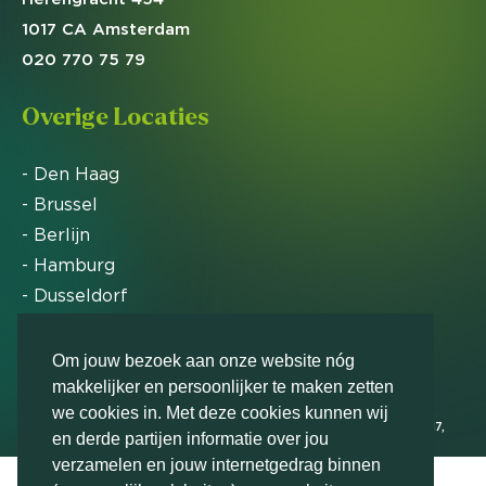
1017 CA Amsterdam
020 770 75 79
Overige Locaties
- Den Haag
- Brussel
- Berlijn
- Hamburg
- Dusseldorf
- Zürich
Om jouw bezoek aan onze website nóg
makkelijker en persoonlijker te maken zetten
Markteffect is door het Financieele Dagblad
we cookies in. Met deze cookies kunnen wij
uitgeroepen tot FD Gazelle in 2012, 2015, 2016, 2017,
en derde partijen informatie over jou
2018, 2019, 2020, 2021, 2022, 2023, 2024 en 2025
verzamelen en jouw internetgedrag binnen