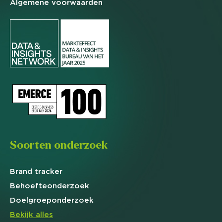
Algemene
voorwaarden
Soorten onderzoek
Brand
tracker
Behoefte
onderzoek
Doelgroep
onderzoek
Bekijk alles