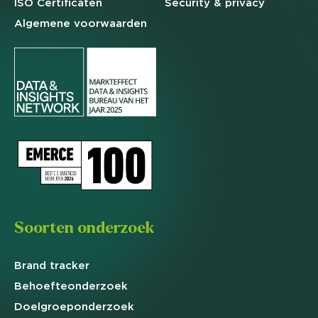
ISO Certificaten
Security & privacy
Algemene
voorwaarden
Soorten onderzoek
Brand
tracker
Behoefte
onderzoek
Doelgroep
onderzoek