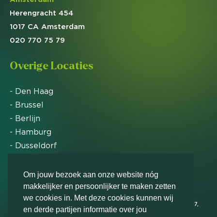
Herengracht 454
1017 CA Amsterdam
020 770 75 79
Overige Locaties
- Den Haag
- Brussel
- Berlijn
- Hamburg
- Dusseldorf
- Zürich
Om jouw bezoek aan onze website nóg
makkelijker en persoonlijker te maken zetten
Markteffect is door het Financieele Dagblad
we cookies in. Met deze cookies kunnen wij
uitgeroepen tot FD Gazelle in 2012, 2015, 2016, 2017,
en derde partijen informatie over jou
2018, 2019, 2020, 2021, 2022, 2023, 2024 en 2025