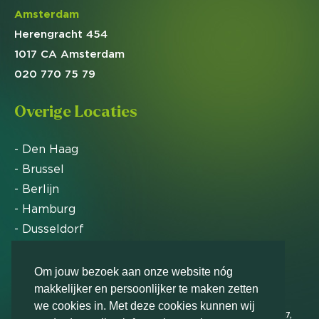
Amsterdam
Herengracht 454
1017 CA Amsterdam
020 770 75 79
Overige Locaties
- Den Haag
- Brussel
- Berlijn
- Hamburg
- Dusseldorf
- Zürich
Om jouw bezoek aan onze website nóg
makkelijker en persoonlijker te maken zetten
Markteffect is door het Financieele Dagblad
we cookies in. Met deze cookies kunnen wij
uitgeroepen tot FD Gazelle in 2012, 2015, 2016, 2017,