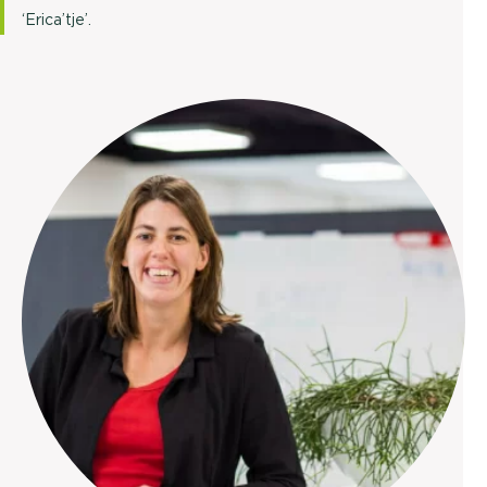
‘Erica’tje’.