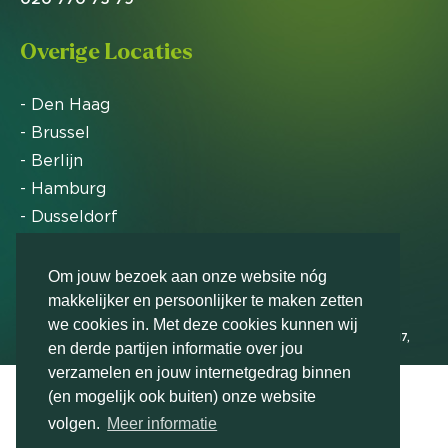
Overige Locaties
- Den Haag
- Brussel
- Berlijn
- Hamburg
- Dusseldorf
- Zürich
Om jouw bezoek aan onze website nóg
makkelijker en persoonlijker te maken zetten
Markteffect is door het Financieele Dagblad
we cookies in. Met deze cookies kunnen wij
uitgeroepen tot FD Gazelle in 2012, 2015, 2016, 2017,
en derde partijen informatie over jou
2018, 2019, 2020, 2021, 2022, 2023, 2024 en 2025
verzamelen en jouw internetgedrag binnen
(en mogelijk ook buiten) onze website
volgen.
Meer informatie