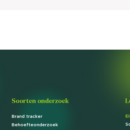
Soorten onderzoek
L
E
Brand
tracker
S
Behoefte
onderzoek