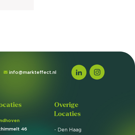
info@markteffect.nl
ocaties
Overige
Locaties
indhoven
chimmelt 46
- Den Haag