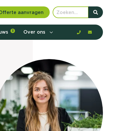
Offerte aanvragen
euws
3
Over ons
 communicatie en aanbod door de
rney, de barrières en gedrag in kaart te