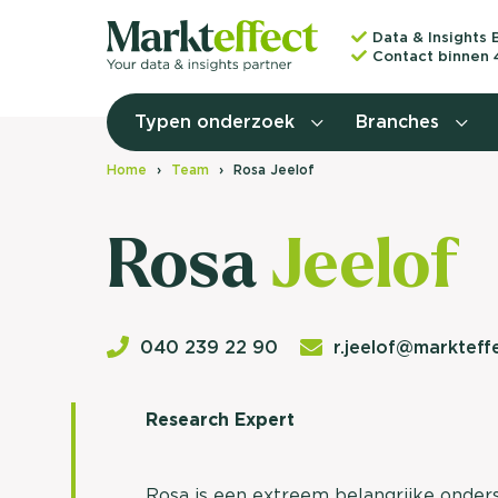
Data & Insights 
Contact binnen 
Typen onderzoek
Branches
Home
Team
Rosa Jeelof
Rosa
Jeelof
040 239 22 90
r.jeelof@markteffe
Research Expert
Rosa is een extreem belangrijke onder