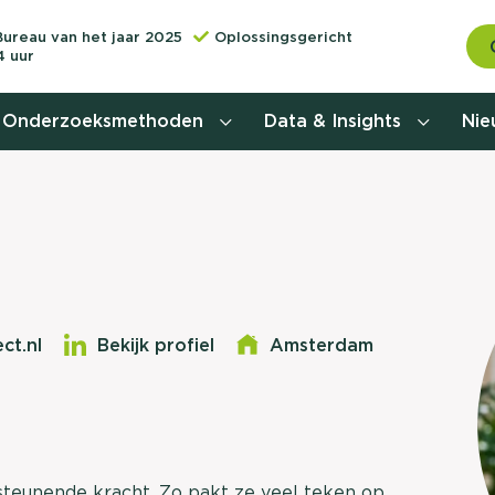
Bureau van het jaar 2025
Oplossingsgericht
4 uur
Onderzoeksmethoden
Data & Insights
Ni
Behoefteonderzoek
Customer journey onderzoek
Customer value proposition
ct.nl
Bekijk profiel
Amsterdam
Doelgroeponderzoek
Naamsbekendheidonderzoek
Relevantere
Nationaal Studiekeuze
Onderzoek (NSKO)
steunende kracht. Zo pakt ze veel teken op
customer jou