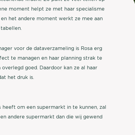
brengen. Be
t ene moment helpt ze met haar specialisme
Usage & attitude onderzoek
Stefan Klo
n en het andere moment werkt ze mee aan
Client Consu
UX-onderzoek
tabellen.
Neem con
Bekijk meer >
nager voor de dataverzameling is Rosa erg
rfect te managen en haar planning strak te
 overlegd goed. Daardoor kan ze al haar
t het druk is.
ns heeft om een supermarkt in te kunnen, zal
 een andere supermarkt dan die wij gewend