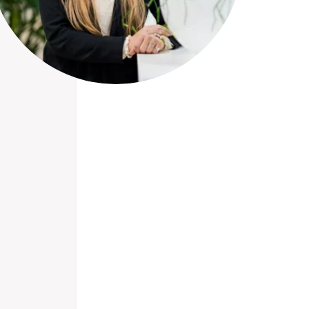
nieuwd hoe?
mp
ltant
tact op