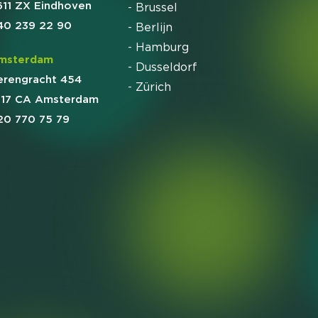
611 ZX Eindhoven
- Brussel
40 239 22 90
- Berlijn
- Hamburg
msterdam
- Dusseldorf
erengracht 454
- Zürich
017 CA Amsterdam
20 770 75 79