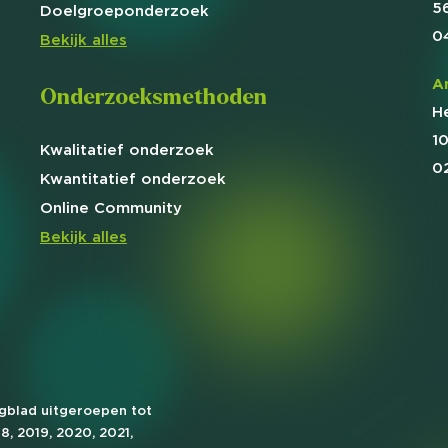
5
Doelgroep
onderzoek
0
Bekijk alles
A
Onderzoeksmethoden
H
1
Kwalitatief
onderzoek
0
Kwantitatief
onderzoek
Online
Community
Bekijk alles
agblad uitgeroepen tot
18, 2019, 2020, 2021,