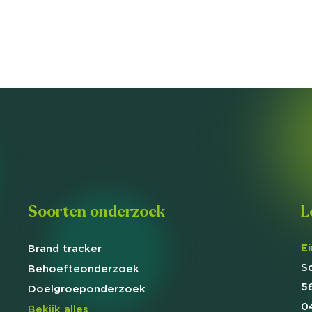
Soorten onderzoek
L
E
Brand
tracker
S
Behoefte
onderzoek
5
Doelgroep
onderzoek
0
Bekijk alles