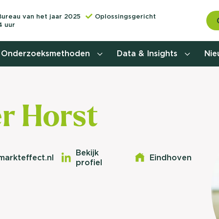
Bureau van het jaar 2025
Oplossingsgericht
4 uur
Onderzoeksmethoden
Data & Insights
Ni
Behoefteonderzoek
r Horst
Customer journey onderzoek
Customer value proposition
Bekijk
arkteffect.nl
Eindhoven
profiel
Doelgroeponderzoek
Naamsbekendheidonderzoek
Relevantere
Nationaal Studiekeuze
Onderzoek (NSKO)
customer jou