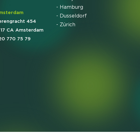
- Hamburg
msterdam
- Dusseldorf
erengracht 454
- Zürich
017 CA Amsterdam
20 770 75 79