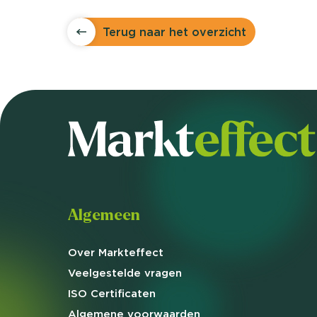
Terug naar het overzicht
Algemeen
Over Markteffect
Veelgestelde
vragen
ISO Certificaten
Algemene
voorwaarden