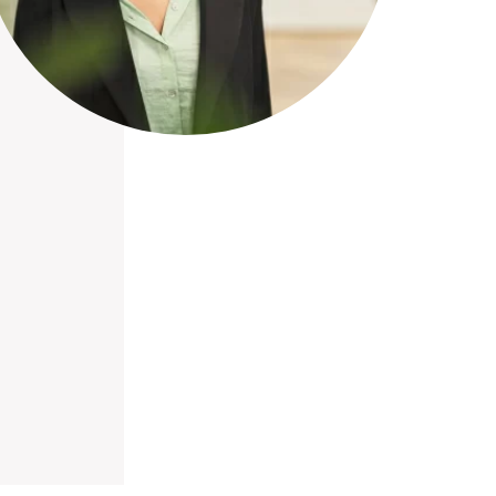
nieuwd hoe?
mp
ltant
tact op