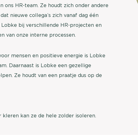
van ons HR-team. Ze houdt zich onder andere
brengen. Be
Usage & attitude onderzoek
dat nieuwe collega’s zich vanaf dag één
Stefan Klo
Client Consu
Lobke bij verschillende HR-projecten en
UX-onderzoek
en van onze interne processen.
Neem con
Bekijk meer >
voor mensen en positieve energie is Lobke
am. Daarnaast is Lobke een gezellige
helpen. Ze houdt van een praatje dus op de
 kleren kan ze de hele zolder isoleren.