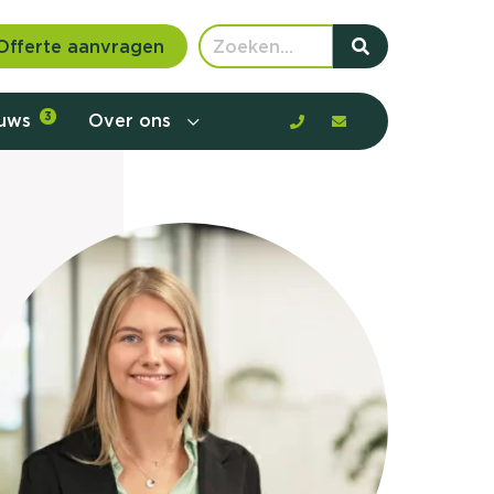
Offerte aanvragen
euws
3
Over ons
 communicatie en aanbod door de
rney, de barrières en gedrag in kaart te