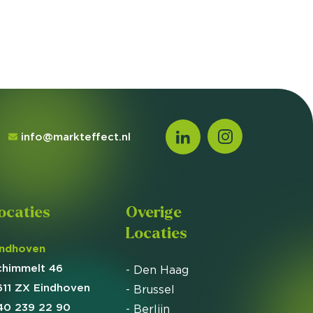
info@markteffect.nl
ocaties
Overige
Locaties
indhoven
chimmelt 46
- Den Haag
611 ZX Eindhoven
- Brussel
40 239 22 90
- Berlijn