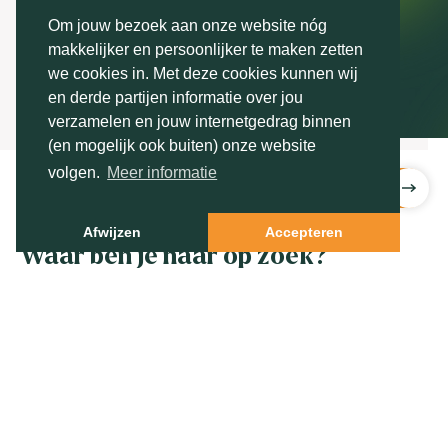
van het nieuwe specialistische label Markteffect |
Om jouw bezoek aan onze website nóg
Beautiful Lives. De kwalitatieve onderzoekers van
makkelijker en persoonlijker te maken zetten
Markteffect en het team van Beautiful Lives g…
we cookies in. Met deze cookies kunnen wij
en derde partijen informatie over jou
verzamelen en jouw internetgedrag binnen
(en mogelijk ook buiten) onze website
volgen.
Meer informatie
Nieuws
Afwijzen
Accepteren
Waar ben je naar op zoek?
Behoefte van de klant in kaart?
Tevredenheid medewerkers meten?
Doelgroepen segmenteren?