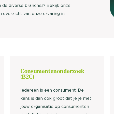
brengen. Be
de diverse branches? Bekijk onze
Usage & attitude onderzoek
 overzicht van onze ervaring in
Stefan Klo
Client Consu
UX-onderzoek
Neem con
Bekijk meer >
Consumentenonderzoek
(B2C)
Iedereen is een consument. De
kans is dan ook groot dat je je met
jouw organisatie op consumenten