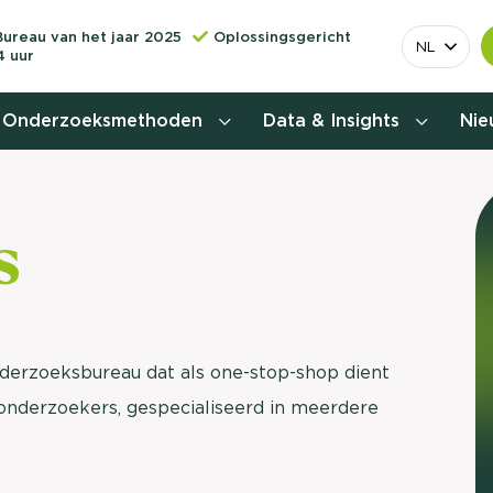
Bureau van het jaar 2025
Oplossingsgericht
NL
4 uur
Onderzoeksmethoden
Data & Insights
Ni
Behoefteonderzoek
s
Customer journey onderzoek
Customer value proposition
Doelgroeponderzoek
nderzoeksbureau dat als one-stop-shop dient
onderzoekers, gespecialiseerd in meerdere
Naamsbekendheidonderzoek
Relevantere
Nationaal Studiekeuze
Onderzoek (NSKO)
customer jou