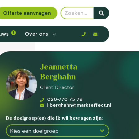
Offerte aanvragen
euws
8
Over ons
Jeannetta
Berghahn
Client Director
020-770 75 79
j.berghahn@markteffect.nl
De doelgroep(en) die ik wil bevragen zijn:
 communicatie en aanbod door de
rney, de barrières en gedrag in kaart te