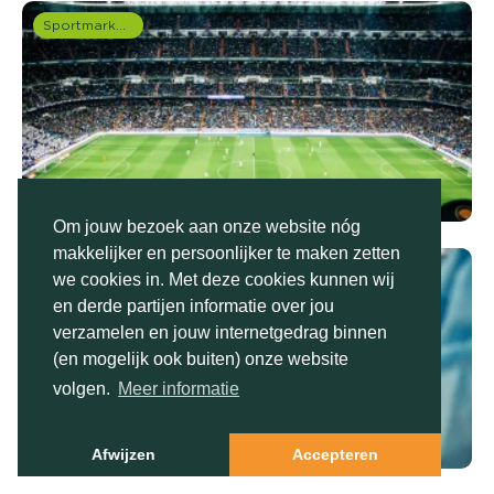
Sportmarketing onderzoek
Om jouw bezoek aan onze website nóg
makkelijker en persoonlijker te maken zetten
Sportmarketing onderzoek
Zorg onderzoek
we cookies in. Met deze cookies kunnen wij
en derde partijen informatie over jou
verzamelen en jouw internetgedrag binnen
(en mogelijk ook buiten) onze website
volgen.
Meer informatie
Afwijzen
Accepteren