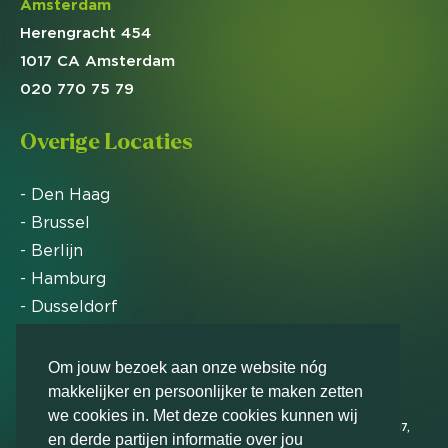
Amsterdam
Herengracht 454
1017 CA Amsterdam
020 770 75 79
Overige Locaties
- Den Haag
- Brussel
- Berlijn
- Hamburg
- Dusseldorf
- Zürich
Om jouw bezoek aan onze website nóg
makkelijker en persoonlijker te maken zetten
Markteffect is door het Financieele Dagblad
we cookies in. Met deze cookies kunnen wij
uitgeroepen tot FD Gazelle in 2012, 2015, 2016, 2017,
en derde partijen informatie over jou
2018, 2019, 2020, 2021, 2022, 2023, 2024 en 2025