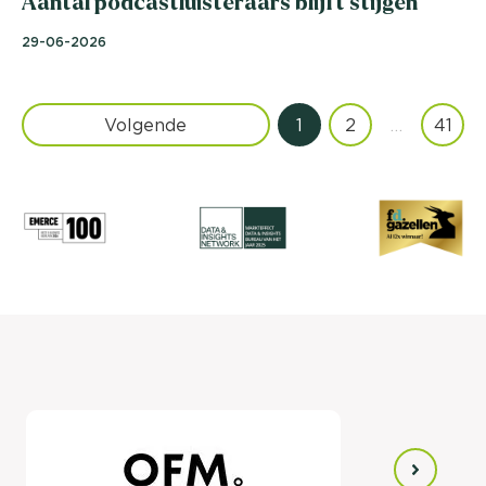
Aantal podcastluisteraars blijft stijgen
29-06-2026
Volgende
1
2
…
41