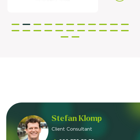
Stefan Klomp
Client Consultant