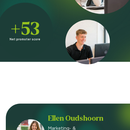
+53
Net promoter score
Ellen Oudshoorn
Marketing- &