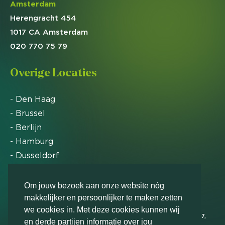
Amsterdam
Herengracht 454
1017 CA Amsterdam
020 770 75 79
Overige Locaties
- Den Haag
- Brussel
- Berlijn
- Hamburg
- Dusseldorf
- Zürich
Om jouw bezoek aan onze website nóg
makkelijker en persoonlijker te maken zetten
Markteffect is door het Financieele Dagblad
we cookies in. Met deze cookies kunnen wij
uitgeroepen tot FD Gazelle in 2012, 2015, 2016, 2017,
en derde partijen informatie over jou
2018, 2019, 2020, 2021, 2022, 2023, 2024 en 2025