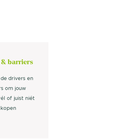
 & barriers
n de drivers en
rs om jouw
l of juist niét
 kopen