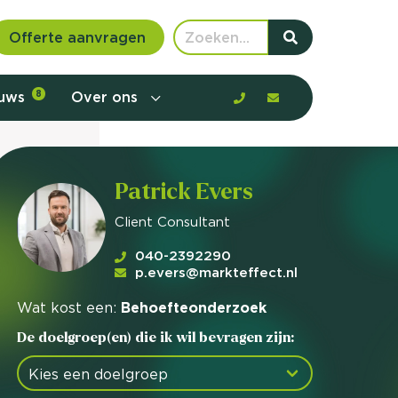
Offerte aanvragen
euws
8
Over ons
Patrick Evers
Client Consultant
040-2392290
p.evers@markteffect.nl
Wat kost een:
Behoefteonderzoek
De doelgroep(en) die ik wil bevragen zijn:
 communicatie en aanbod door de
rney, de barrières en gedrag in kaart te