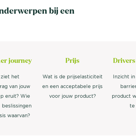
nderwerpen bij een
er journey
Prijs
Drivers
ziet het
Wat is de prijselasticiteit
Inzicht i
ag van jouw
en een acceptabele prijs
barrie
p eruit? Wie
voor jouw product?
product wé
 beslissingen
te
sis waarvan?