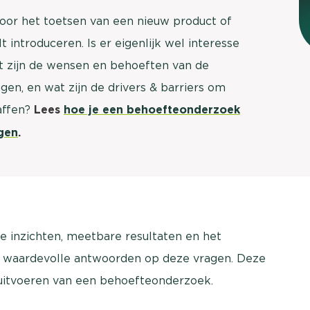
brengen. Be
oor het toetsen van een nieuw product of
Usage & attitude onderzoek
Stefan Klo
t introduceren. Is er eigenlijk wel interesse
Client Consu
UX-onderzoek
at zijn de wensen en behoeften van de
Neem con
gen, en wat zijn de drivers & barriers om
Bekijk meer >
affen?
Lees
hoe je een behoefteonderzoek
gen
.
e inzichten, meetbare resultaten en het
e waardevolle antwoorden op deze vragen. Deze
uitvoeren van een behoefteonderzoek.