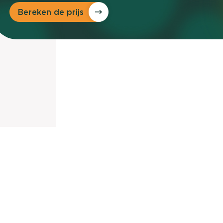
nieuwd hoe?
Bereken de prijs
mp
ltant
tact op