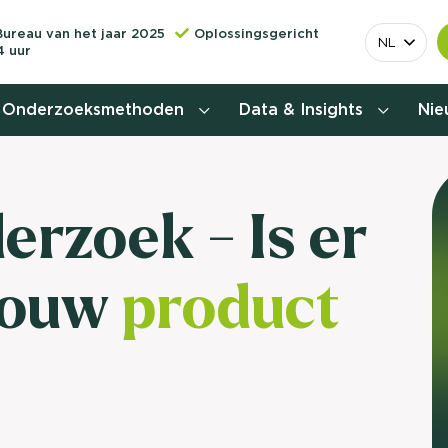
Bureau van het jaar 2025
Oplossingsgericht
NL
4 uur
Onderzoeksmethoden
Data & Insights
Ni
Behoefteonderzoek
rzoek - Is er
Customer journey onderzoek
 jouw
product
Customer value proposition
Doelgroeponderzoek
Naamsbekendheidonderzoek
Relevantere
Nationaal Studiekeuze
Onderzoek (NSKO)
customer jou