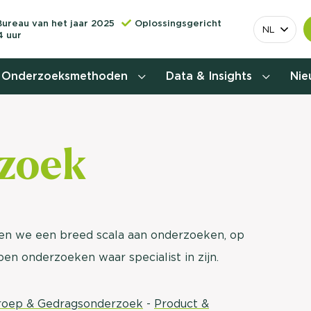
Bureau van het jaar 2025
Oplossingsgericht
NL
4 uur
Onderzoeksmethoden
Data & Insights
Ni
Behoefteonderzoek
zoek
Customer journey onderzoek
Customer value proposition
Doelgroeponderzoek
den we een breed scala aan onderzoeken, op
pen onderzoeken waar specialist in zijn.
Naamsbekendheidonderzoek
Relevantere
Nationaal Studiekeuze
roep & Gedragsonderzoek
-
Product &
Onderzoek (NSKO)
customer jou