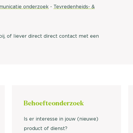
brengen. Be
municatie onderzoek
-
Tevredenheids- &
Usage & attitude onderzoek
Stefan Klo
Client Consu
UX-onderzoek
j, of liever direct direct contact met een
Neem con
Bekijk meer >
Behoefte
onderzoek
Is er interesse in jouw (nieuwe)
product of dienst?