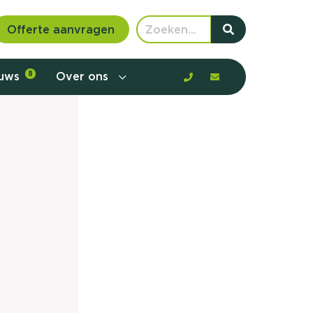
Offerte aanvragen
euws
8
Over ons
 communicatie en aanbod door de
rney, de barrières en gedrag in kaart te