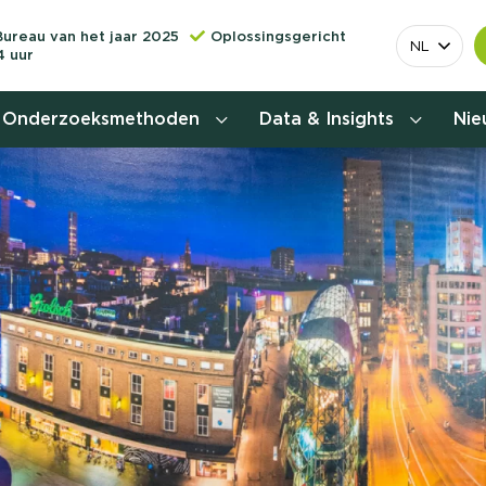
Bureau van het jaar 2025
Oplossingsgericht
NL
4 uur
Onderzoeksmethoden
Data & Insights
Ni
Behoefteonderzoek
Customer journey onderzoek
Customer value proposition
Doelgroeponderzoek
Naamsbekendheidonderzoek
Relevantere
Nationaal Studiekeuze
Onderzoek (NSKO)
customer jou