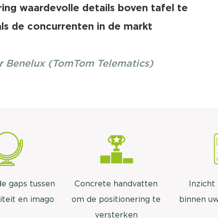
ring waardevolle details boven tafel te
 als de concurrenten in de markt
or Benelux (TomTom Telematics)
 de gaps tussen
Concrete handvatten
Inzicht 
iteit en imago
om de positionering te
binnen uw
versterken