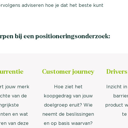
rvolgens adviseren hoe je dat het beste kunt
pen bij een positioneringsonderzoek:
urrentie
Customer journey
Drivers
rt jouw merk
Hoe ziet het
Inzicht i
ichte van de
koopgedrag van jouw
barrie
ngrijkste
doelgroep eruit? Wie
product wé
enten en wat
neemt de beslissingen
te
eren van deze
en op basis waarvan?