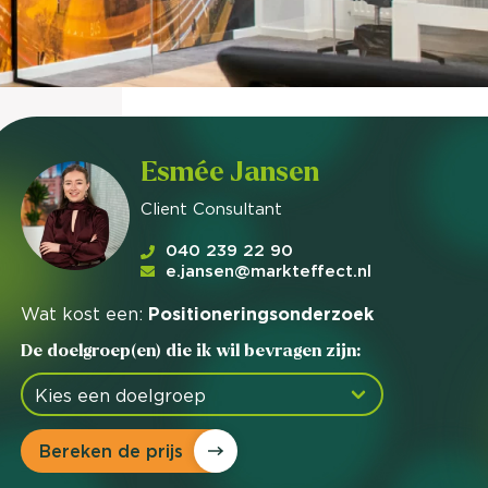
nieuwd hoe?
mp
ltant
tact op
Esmée Jansen
Client Consultant
040 239 22 90
e.jansen@markteffect.nl
Wat kost een:
Positioneringsonderzoek
De doelgroep(en) die ik wil bevragen zijn:
Bereken de prijs