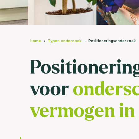
Home
Typen onderzoek
Positioneringsonderzoek
Positioneri
voor
onders
vermogen in