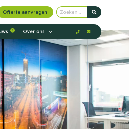
Offerte aanvragen
euws
8
Over ons
 communicatie en aanbod door de
rney, de barrières en gedrag in kaart te