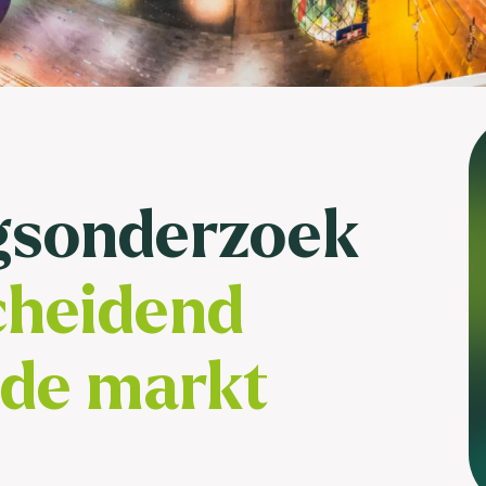
brengen. Be
Usage & attitude onderzoek
Stefan Klo
Client Consu
UX-onderzoek
Neem con
Bekijk meer >
ngsonderzoek
cheidend
 de markt