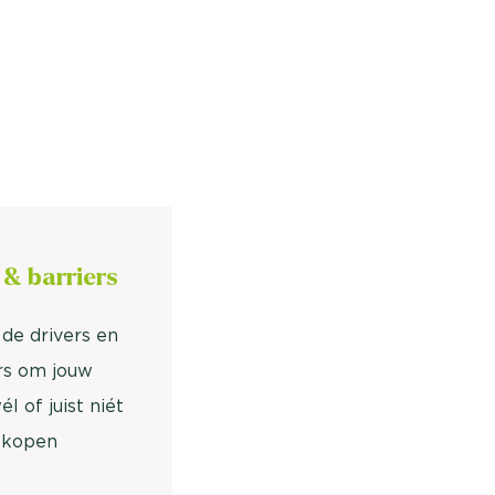
 & barriers
n de drivers en
rs om jouw
l of juist niét
 kopen