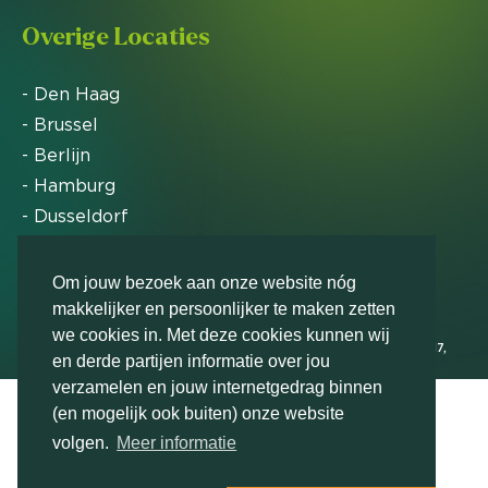
Overige Locaties
- Den Haag
- Brussel
- Berlijn
- Hamburg
- Dusseldorf
- Zürich
Om jouw bezoek aan onze website nóg
makkelijker en persoonlijker te maken zetten
Markteffect is door het Financieele Dagblad
we cookies in. Met deze cookies kunnen wij
uitgeroepen tot FD Gazelle in 2012, 2015, 2016, 2017,
en derde partijen informatie over jou
2018, 2019, 2020, 2021, 2022, 2023, 2024 en 2025
verzamelen en jouw internetgedrag binnen
(en mogelijk ook buiten) onze website
volgen.
Meer informatie