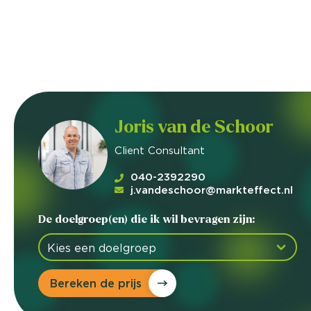
Joris van de Schoor
Client Consultant
040-2392290
j.vandeschoor@markteffect.nl
De doelgroep(en) die ik wil bevragen zijn:
Bereken de prijs