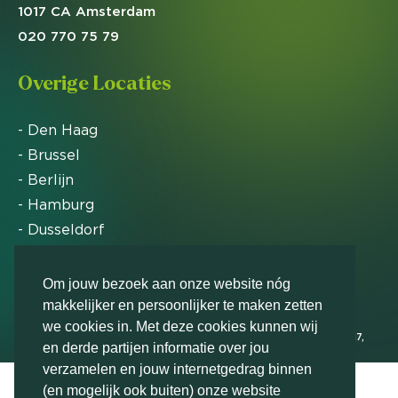
1017 CA Amsterdam
020 770 75 79
Overige Locaties
- Den Haag
- Brussel
- Berlijn
- Hamburg
- Dusseldorf
- Zürich
Om jouw bezoek aan onze website nóg
makkelijker en persoonlijker te maken zetten
Markteffect is door het Financieele Dagblad
we cookies in. Met deze cookies kunnen wij
uitgeroepen tot FD Gazelle in 2012, 2015, 2016, 2017,
en derde partijen informatie over jou
2018, 2019, 2020, 2021, 2022, 2023, 2024 en 2025
verzamelen en jouw internetgedrag binnen
(en mogelijk ook buiten) onze website