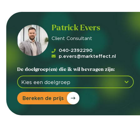
Patrick Evers
Client Consultant
040-2392290
p.evers@markteffect.nl
De doelgroep(en) die ik wil bevragen zijn:
Bereken de prijs