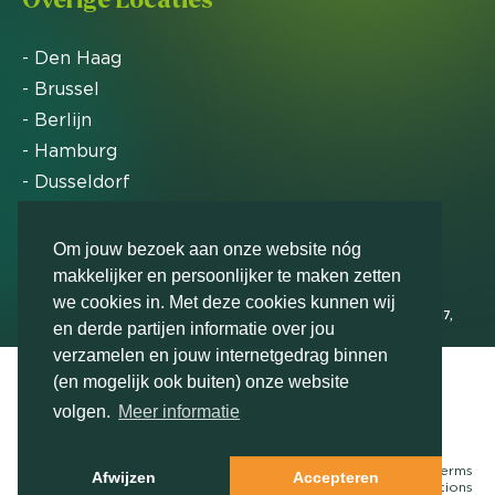
- Den Haag
- Brussel
- Berlijn
- Hamburg
- Dusseldorf
- Zürich
Om jouw bezoek aan onze website nóg
makkelijker en persoonlijker te maken zetten
Markteffect is door het Financieele Dagblad
we cookies in. Met deze cookies kunnen wij
uitgeroepen tot FD Gazelle in 2012, 2015, 2016, 2017,
en derde partijen informatie over jou
2018, 2019, 2020, 2021, 2022, 2023, 2024 en 2025
verzamelen en jouw internetgedrag binnen
(en mogelijk ook buiten) onze website
volgen.
Meer informatie
Neem contact met ons op
© Markteffect, onderdeel van
The Relevance Group
- 2026
Terms
Afwijzen
Accepteren
&
conditions