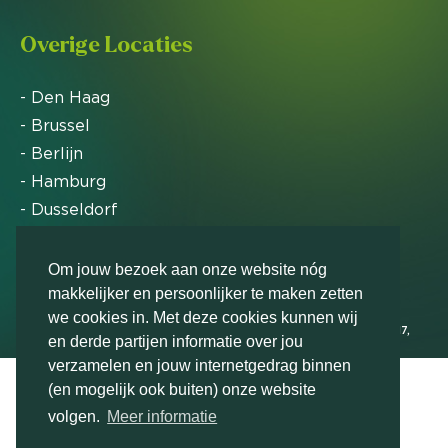
Overige Locaties
- Den Haag
- Brussel
- Berlijn
- Hamburg
- Dusseldorf
- Zürich
Om jouw bezoek aan onze website nóg
makkelijker en persoonlijker te maken zetten
Markteffect is door het Financieele Dagblad
we cookies in. Met deze cookies kunnen wij
uitgeroepen tot FD Gazelle in 2012, 2015, 2016, 2017,
en derde partijen informatie over jou
2018, 2019, 2020, 2021, 2022, 2023, 2024 en 2025
verzamelen en jouw internetgedrag binnen
(en mogelijk ook buiten) onze website
volgen.
Meer informatie