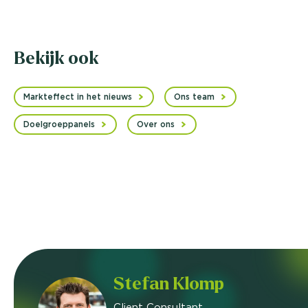
Bekijk ook
Markteffect in het nieuws
Ons team
Doelgroeppanels
Over ons
Stefan Klomp
Client Consultant