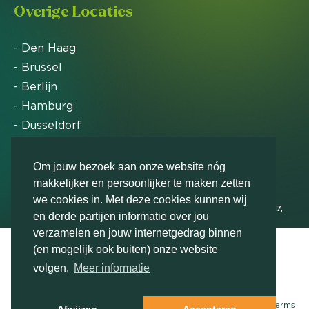
Overige Locaties
- Den Haag
- Brussel
- Berlijn
- Hamburg
- Dusseldorf
- Zürich
Om jouw bezoek aan onze website nóg
makkelijker en persoonlijker te maken zetten
Markteffect is door het Financieele Dagblad
we cookies in. Met deze cookies kunnen wij
uitgeroepen tot FD Gazelle in 2012, 2015, 2016, 2017,
en derde partijen informatie over jou
2018, 2019, 2020, 2021, 2022, 2023, 2024 en 2025
verzamelen en jouw internetgedrag binnen
(en mogelijk ook buiten) onze website
volgen.
Meer informatie
Neem contact met ons op
© Markteffect, onderdeel van
The Relevance Group
- 2026
Terms