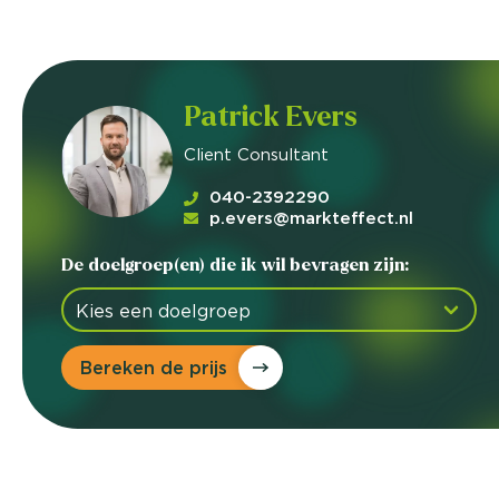
Patrick Evers
Client Consultant
040-2392290
p.evers@markteffect.nl
De doelgroep(en) die ik wil bevragen zijn:
Bereken de prijs