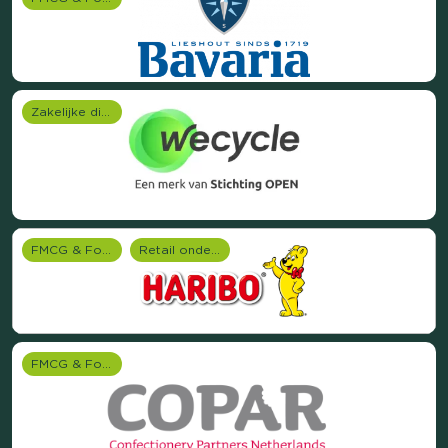
Zakelijke dienstverlening (B2B)
FMCG & Food branche
Retail onderzoek
FMCG & Food branche