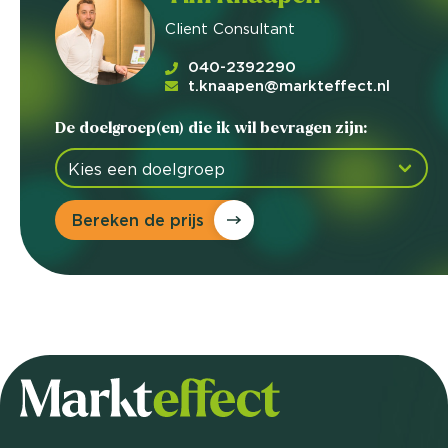
Client Consultant
040-2392290
t.knaapen@markteffect.nl
De doelgroep(en) die ik wil bevragen zijn:
Bereken de prijs