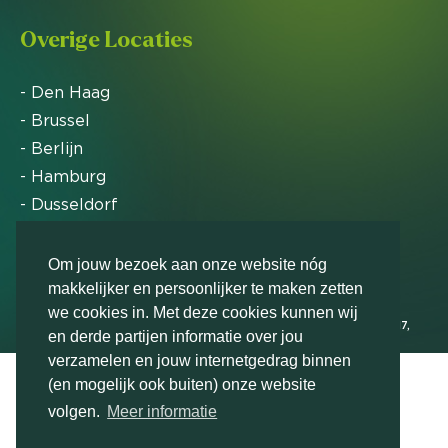
Overige Locaties
- Den Haag
- Brussel
- Berlijn
- Hamburg
- Dusseldorf
- Zürich
Om jouw bezoek aan onze website nóg
makkelijker en persoonlijker te maken zetten
Markteffect is door het Financieele Dagblad
we cookies in. Met deze cookies kunnen wij
uitgeroepen tot FD Gazelle in 2012, 2015, 2016, 2017,
en derde partijen informatie over jou
2018, 2019, 2020, 2021, 2022, 2023, 2024 en 2025
verzamelen en jouw internetgedrag binnen
(en mogelijk ook buiten) onze website
volgen.
Meer informatie