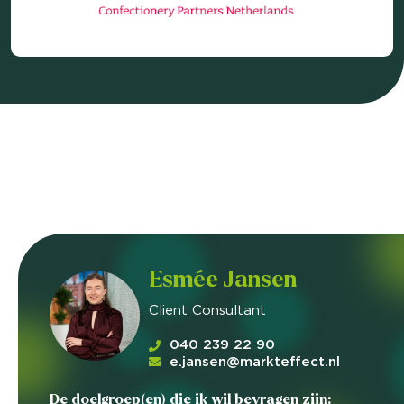
Esmée Jansen
Client Consultant
040 239 22 90
e.jansen@markteffect.nl
De doelgroep(en) die ik wil bevragen zijn: