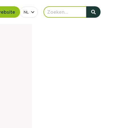
website
NL