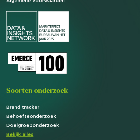
Algemene
voorwaarden
Soorten onderzoek
Brand
tracker
Behoefte
onderzoek
Doelgroep
onderzoek
Bekijk alles