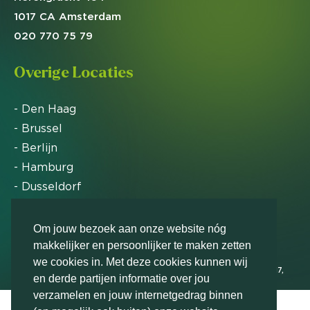
1017 CA Amsterdam
020 770 75 79
Overige Locaties
- Den Haag
- Brussel
- Berlijn
- Hamburg
- Dusseldorf
- Zürich
Om jouw bezoek aan onze website nóg
makkelijker en persoonlijker te maken zetten
Markteffect is door het Financieele Dagblad
we cookies in. Met deze cookies kunnen wij
uitgeroepen tot FD Gazelle in 2012, 2015, 2016, 2017,
en derde partijen informatie over jou
2018, 2019, 2020, 2021, 2022, 2023, 2024 en 2025
verzamelen en jouw internetgedrag binnen