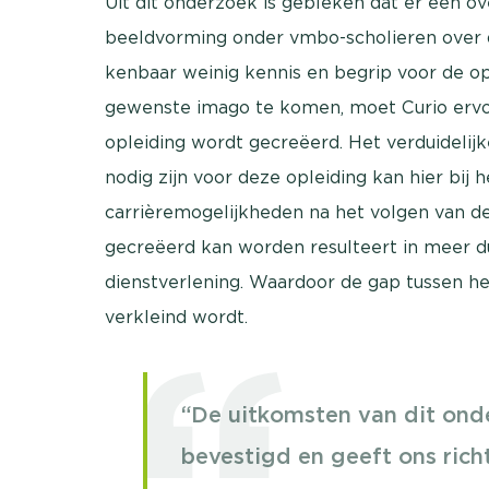
Uit dit onderzoek is gebleken dat er een ov
beeldvorming onder vmbo-scholieren over de
kenbaar weinig kennis en begrip voor de opl
gewenste imago te komen, moet Curio ervoo
opleiding wordt gecreëerd. Het verduideli
nodig zijn voor deze opleiding kan hier bij 
carrièremogelijkheden na het volgen van dez
gecreëerd kan worden resulteert in meer du
dienstverlening. Waardoor de gap tussen he
verkleind wordt.
“De uitkomsten van dit ond
bevestigd en geeft ons ric