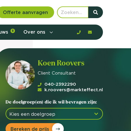
Offerte aanvragen
euws
8
Over ons
Koen Roovers
Client Consultant
040-2392290
k.roovers@markteffect.nl
De doelgroep(en) die ik wil bevragen zijn:
 communicatie en aanbod door de
Bereken de prijs
rney, de barrières en gedrag in kaart te