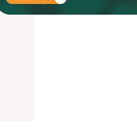
nieuwd hoe?
mp
ltant
tact op