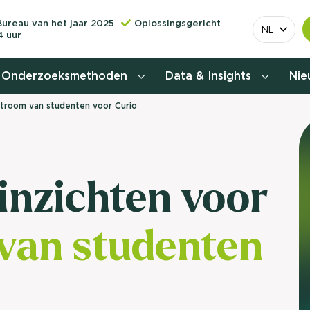
Bureau van het jaar 2025
Oplossingsgericht
NL
4 uur
Onderzoeksmethoden
Data & Insights
Ni
nstroom van studenten voor Curio
Behoefteonderzoek
Customer journey onderzoek
 inzichten voor
Customer value proposition
van studenten
Doelgroeponderzoek
Naamsbekendheidonderzoek
Relevantere
Nationaal Studiekeuze
Onderzoek (NSKO)
customer jou