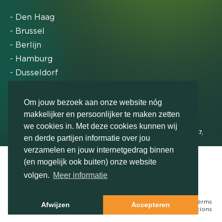
- Den Haag
- Brussel
- Berlijn
- Hamburg
- Dusseldorf
- Zürich
Om jouw bezoek aan onze website nóg
makkelijker en persoonlijker te maken zetten
Markteffect is door het Financieele Dagblad
we cookies in. Met deze cookies kunnen wij
uitgeroepen tot FD Gazelle in 2012, 2015, 2016, 2017,
en derde partijen informatie over jou
2018, 2019, 2020, 2021, 2022, 2023, 2024 en 2025
verzamelen en jouw internetgedrag binnen
(en mogelijk ook buiten) onze website
volgen.
Meer informatie
© Markteffect, onderdeel van
The Relevance Group
- 2026
Terms
Afwijzen
Accepteren
&
conditions