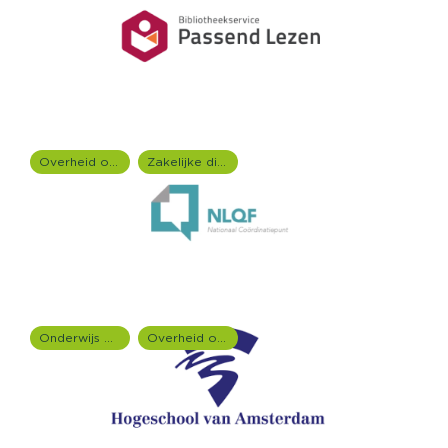
Overheid onderzoek
Zakelijke dienstverlening (B2B)
Onderwijs onderzoek
Overheid onderzoek