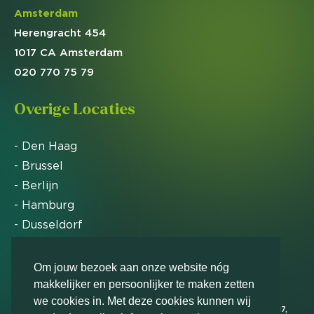
Amsterdam
Herengracht 454
1017 CA Amsterdam
020 770 75 79
Overige Locaties
- Den Haag
- Brussel
- Berlijn
- Hamburg
- Dusseldorf
- Zürich
Om jouw bezoek aan onze website nóg
makkelijker en persoonlijker te maken zetten
Markteffect is door het Financieele Dagblad
we cookies in. Met deze cookies kunnen wij
uitgeroepen tot FD Gazelle in 2012, 2015, 2016, 2017,