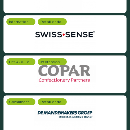
Internationale onderzoeken
Retail onderzoek
FMCG & Food branche
Internationale onderzoeken
Consumentenonderzoek
Retail onderzoek