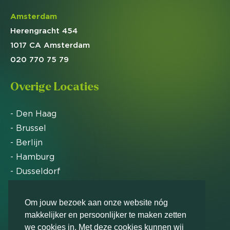
Amsterdam
Herengracht 454
1017 CA Amsterdam
020 770 75 79
Overige Locaties
- Den Haag
- Brussel
- Berlijn
- Hamburg
- Dusseldorf
- Zürich
Om jouw bezoek aan onze website nóg
makkelijker en persoonlijker te maken zetten
Markteffect is door het Financieele Dagblad
we cookies in. Met deze cookies kunnen wij