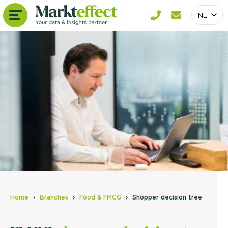
NL
Home
Branches
Food & FMCG
Shopper decision tree