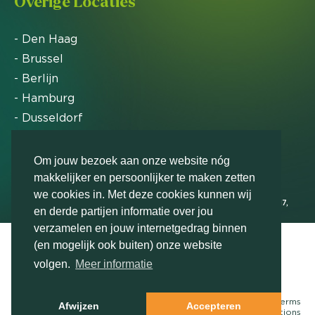
Overige Locaties
- Den Haag
- Brussel
- Berlijn
- Hamburg
- Dusseldorf
- Zürich
Om jouw bezoek aan onze website nóg
makkelijker en persoonlijker te maken zetten
Markteffect is door het Financieele Dagblad
we cookies in. Met deze cookies kunnen wij
uitgeroepen tot FD Gazelle in 2012, 2015, 2016, 2017,
en derde partijen informatie over jou
2018, 2019, 2020, 2021, 2022, 2023, 2024 en 2025
verzamelen en jouw internetgedrag binnen
(en mogelijk ook buiten) onze website
volgen.
Meer informatie
Neem contact met ons op
© Markteffect, onderdeel van
The Relevance Group
- 2026
Terms
Afwijzen
Accepteren
&
conditions