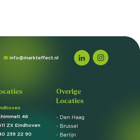
info@markteffect.nl
ocaties
Overige
Locaties
indhoven
chimmelt 46
- Den Haag
611 ZX Eindhoven
- Brussel
40 239 22 90
- Berlijn