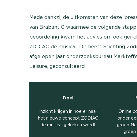
Mede dankzij de uitkomsten van deze ‘press
van Brabant C waarmee de volgende stappe
beoordeling kwam het advies om ook geric
ZODIAC de musical. Dit heeft Stichting Zod
afgelopen jaar onderzoeksbureau Markteffe
Leisure, geconsulteerd.
Doel
Inzicht krijgen in hoe er naar
Online 
het nieuwe concept ZODIAC
onder ee
de musical gekeken wordt
groep Ne
groep