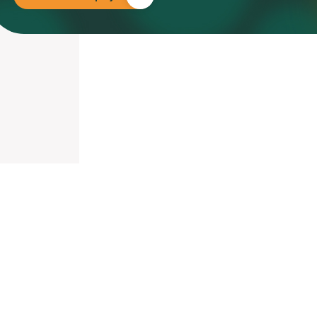
nieuwd hoe?
mp
ltant
tact op