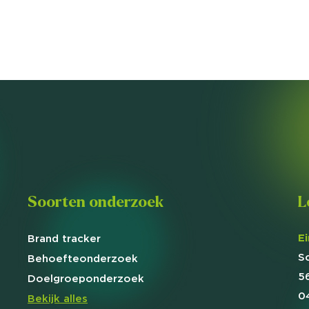
Soorten onderzoek
L
E
Brand
tracker
S
Behoefte
onderzoek
5
Doelgroep
onderzoek
0
Bekijk alles