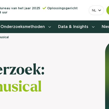
Bureau van het jaar 2025
Oplossingsgericht
NL
4 uur
Onderzoeksmethoden
Data & Insights
Ni
usical
Behoefteonderzoek
Customer journey onderzoek
erzoek:
Customer value proposition
usical
Doelgroeponderzoek
Naamsbekendheidonderzoek
Relevantere
Nationaal Studiekeuze
Onderzoek (NSKO)
customer jou