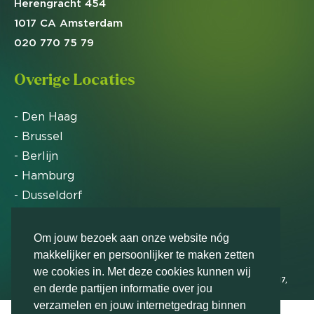
Herengracht 454
1017 CA Amsterdam
020 770 75 79
Overige Locaties
- Den Haag
- Brussel
- Berlijn
- Hamburg
- Dusseldorf
- Zürich
Om jouw bezoek aan onze website nóg
makkelijker en persoonlijker te maken zetten
Markteffect is door het Financieele Dagblad
we cookies in. Met deze cookies kunnen wij
uitgeroepen tot FD Gazelle in 2012, 2015, 2016, 2017,
en derde partijen informatie over jou
2018, 2019, 2020, 2021, 2022, 2023, 2024 en 2025
verzamelen en jouw internetgedrag binnen