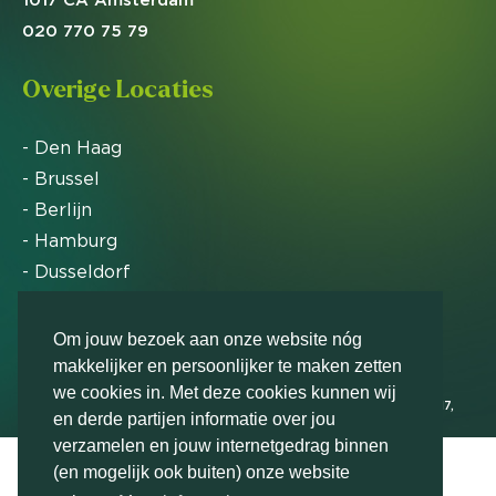
020 770 75 79
Overige Locaties
- Den Haag
- Brussel
- Berlijn
- Hamburg
- Dusseldorf
- Zürich
Om jouw bezoek aan onze website nóg
makkelijker en persoonlijker te maken zetten
Markteffect is door het Financieele Dagblad
we cookies in. Met deze cookies kunnen wij
uitgeroepen tot FD Gazelle in 2012, 2015, 2016, 2017,
en derde partijen informatie over jou
2018, 2019, 2020, 2021, 2022, 2023, 2024 en 2025
verzamelen en jouw internetgedrag binnen
(en mogelijk ook buiten) onze website