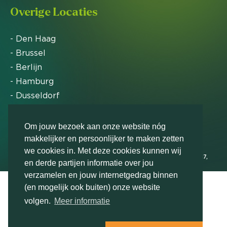
Overige Locaties
- Den Haag
- Brussel
- Berlijn
- Hamburg
- Dusseldorf
- Zürich
Om jouw bezoek aan onze website nóg
makkelijker en persoonlijker te maken zetten
Markteffect is door het Financieele Dagblad
we cookies in. Met deze cookies kunnen wij
uitgeroepen tot FD Gazelle in 2012, 2015, 2016, 2017,
en derde partijen informatie over jou
2018, 2019, 2020, 2021, 2022, 2023, 2024 en 2025
verzamelen en jouw internetgedrag binnen
(en mogelijk ook buiten) onze website
volgen.
Meer informatie