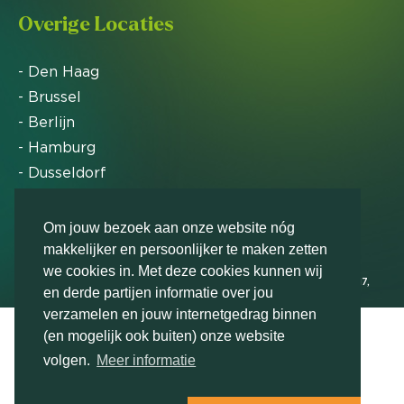
Overige Locaties
- Den Haag
- Brussel
- Berlijn
- Hamburg
- Dusseldorf
- Zürich
Om jouw bezoek aan onze website nóg
makkelijker en persoonlijker te maken zetten
Markteffect is door het Financieele Dagblad
we cookies in. Met deze cookies kunnen wij
uitgeroepen tot FD Gazelle in 2012, 2015, 2016, 2017,
en derde partijen informatie over jou
2018, 2019, 2020, 2021, 2022, 2023, 2024 en 2025
verzamelen en jouw internetgedrag binnen
(en mogelijk ook buiten) onze website
volgen.
Meer informatie