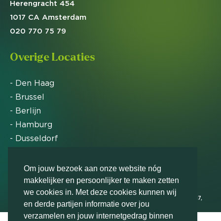
Herengracht 454
1017 CA Amsterdam
020 770 75 79
Overige Locaties
- Den Haag
- Brussel
- Berlijn
- Hamburg
- Dusseldorf
- Zürich
Om jouw bezoek aan onze website nóg
makkelijker en persoonlijker te maken zetten
Markteffect is door het Financieele Dagblad
we cookies in. Met deze cookies kunnen wij
uitgeroepen tot FD Gazelle in 2012, 2015, 2016, 2017,
en derde partijen informatie over jou
2018, 2019, 2020, 2021, 2022, 2023, 2024 en 2025
verzamelen en jouw internetgedrag binnen