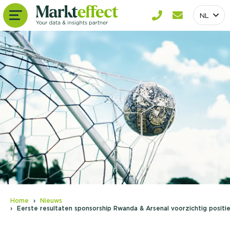
NL
Home
Nieuws
Eerste resultaten sponsorship Rwanda & Arsenal voorzichtig positi