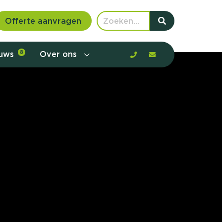
Offerte aanvragen
euws
8
Over ons
 communicatie en aanbod door de
rney, de barrières en gedrag in kaart te