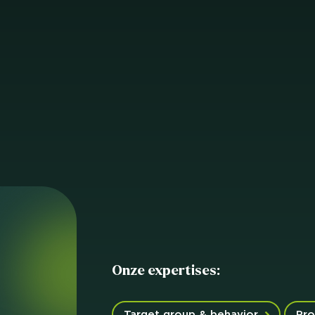
Onze expertises:
Target group & behavior
Pro