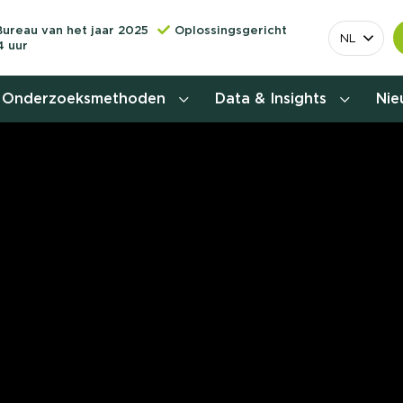
Bureau van het jaar 2025
Oplossingsgericht
NL
4 uur
Onderzoeksmethoden
Data & Insights
Ni
Behoefteonderzoek
Customer journey onderzoek
Customer value proposition
Doelgroeponderzoek
Naamsbekendheidonderzoek
Relevantere
Nationaal Studiekeuze
Onderzoek (NSKO)
customer jou