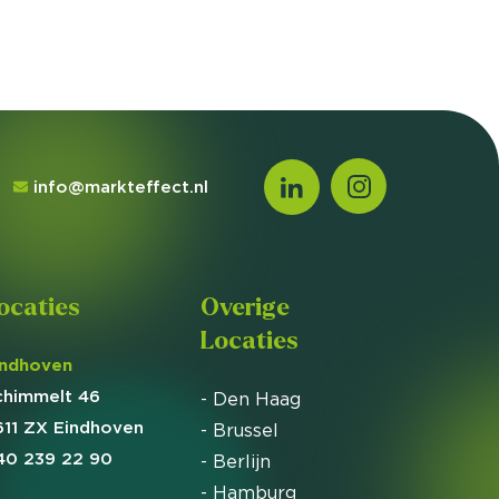
info@markteffect.nl
ocaties
Overige
Locaties
indhoven
chimmelt 46
- Den Haag
611 ZX Eindhoven
- Brussel
40 239 22 90
- Berlijn
- Hamburg