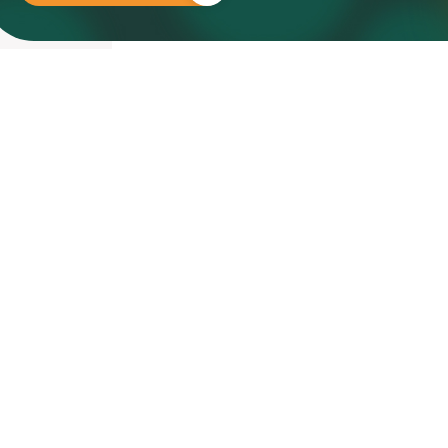
nieuwd hoe?
mp
ltant
tact op