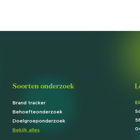
Soorten onderzoek
L
E
Brand
tracker
S
Behoefte
onderzoek
5
Doelgroep
onderzoek
0
Bekijk alles