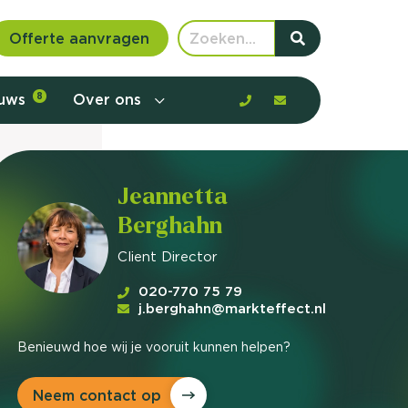
Offerte aanvragen
euws
8
Over ons
Jeannetta
Berghahn
Client Director
020-770 75 79
j.berghahn@markteffect.nl
Benieuwd hoe wij je vooruit kunnen helpen?
 communicatie en aanbod door de
Neem contact op
rney, de barrières en gedrag in kaart te