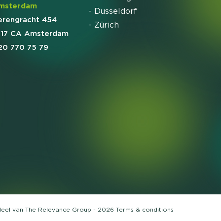
msterdam
- Dusseldorf
erengracht 454
- Zürich
017 CA Amsterdam
20 770 75 79
deel van
The Relevance Group
- 2026
Terms &
conditions