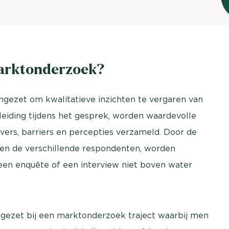
brengen. Be
Usage & attitude onderzoek
Stefan Klo
Client Consu
UX-onderzoek
Neem con
marktonderzoek?
Bekijk meer >
gezet om kwalitatieve inzichten te vergaren van
iding tijdens het gesprek, worden waardevolle
rivers, barriers en percepties verzameld. Door de
ssen de verschillende respondenten, worden
een enquête of een interview niet boven water
gezet bij een marktonderzoek traject waarbij men