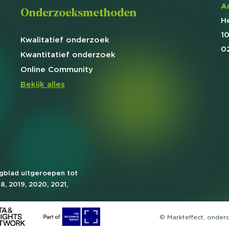
A
Onderzoeksmethoden
H
1
Kwalitatief
onderzoek
0
Kwantitatief
onderzoek
Online
Community
Bekijk alles
agblad uitgeroepen tot
18, 2019, 2020, 2021,
© Markteffect, onder