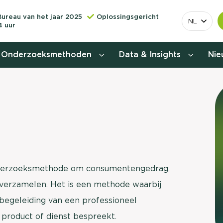
Bureau van het jaar 2025
Oplossingsgericht
NL
4 uur
Onderzoeksmethoden
Data & Insights
Ni
Behoefteonderzoek
Customer journey onderzoek
Customer value proposition
Doelgroeponderzoek
onderzoeksmethode om consumentengedrag,
 verzamelen. Het is een methode waarbij
Naamsbekendheidonderzoek
begeleiding van een professioneel
Relevantere
Nationaal Studiekeuze
 product of dienst bespreekt.
Onderzoek (NSKO)
customer jou