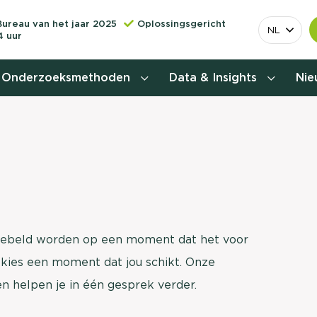
Bureau van het jaar 2025
Oplossingsgericht
NL
4 uur
Onderzoeksmethoden
Data & Insights
Ni
Behoefteonderzoek
Customer journey onderzoek
Customer value proposition
Doelgroeponderzoek
ggebeld worden op een moment dat het voor
 kies een moment dat jou schikt. Onze
Naamsbekendheidonderzoek
n helpen je in één gesprek verder.
Relevantere
Nationaal Studiekeuze
Onderzoek (NSKO)
customer jou