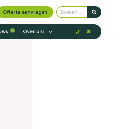
Offerte aanvragen
euws
8
Over ons
 communicatie en aanbod door de
rney, de barrières en gedrag in kaart te