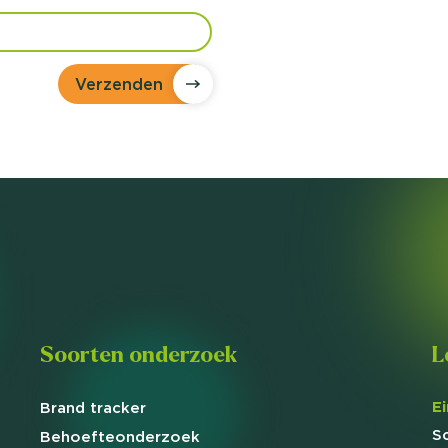
Verzenden
Soorten onderzoek
L
E
Brand
tracker
S
Behoefte
onderzoek