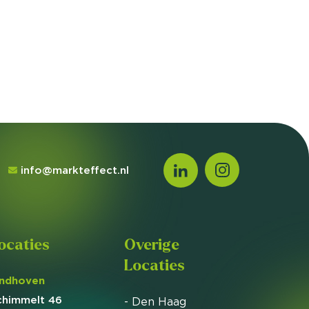
info@markteffect.nl
ocaties
Overige
Locaties
indhoven
chimmelt 46
- Den Haag