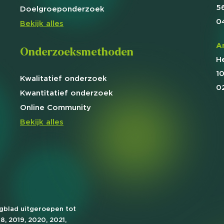
5
Doelgroep
onderzoek
0
Bekijk alles
A
Onderzoeksmethoden
H
1
Kwalitatief
onderzoek
0
Kwantitatief
onderzoek
Online
Community
Bekijk alles
agblad uitgeroepen tot
18, 2019, 2020, 2021,