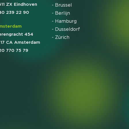
611 ZX Eindhoven
- Brussel
40 239 22 90
- Berlijn
- Hamburg
msterdam
- Dusseldorf
erengracht 454
- Zürich
017 CA Amsterdam
20 770 75 79