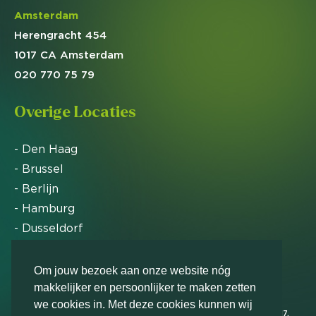
Amsterdam
Herengracht 454
1017 CA Amsterdam
020 770 75 79
Overige Locaties
- Den Haag
- Brussel
- Berlijn
- Hamburg
- Dusseldorf
- Zürich
Om jouw bezoek aan onze website nóg
makkelijker en persoonlijker te maken zetten
Markteffect is door het Financieele Dagblad
we cookies in. Met deze cookies kunnen wij
uitgeroepen tot FD Gazelle in 2012, 2015, 2016, 2017,