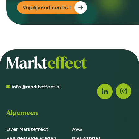
Vrijblijvend contact
info@markteffect.nl
Algemeen
Over Markteffect
AVG
Veelgestelde
vragen
Nieuwsbrief