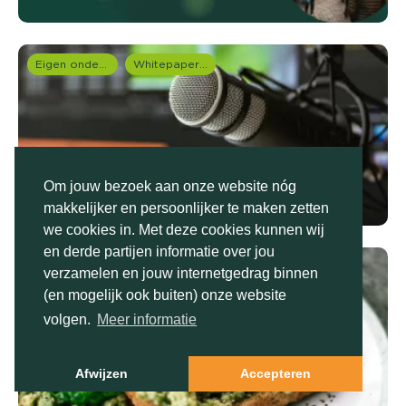
Eigen onderzoeken
Whitepapers overzicht
Om jouw bezoek aan onze website nóg
makkelijker en persoonlijker te maken zetten
we cookies in. Met deze cookies kunnen wij
en derde partijen informatie over jou
Downloads en rapportages
Eigen onderzoeken
verzamelen en jouw internetgedrag binnen
(en mogelijk ook buiten) onze website
volgen.
Meer informatie
Afwijzen
Accepteren