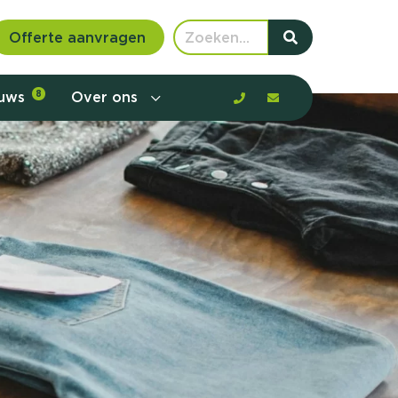
Offerte aanvragen
euws
8
Over ons
 communicatie en aanbod door de
rney, de barrières en gedrag in kaart te