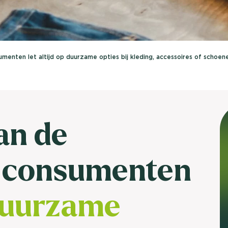
brengen. Be
Usage & attitude onderzoek
Stefan Klo
Client Consu
UX-onderzoek
enten let altijd op duurzame opties bij kleding, accessoires of schoen
Neem con
Bekijk meer >
an de
 consumenten
 duurzame