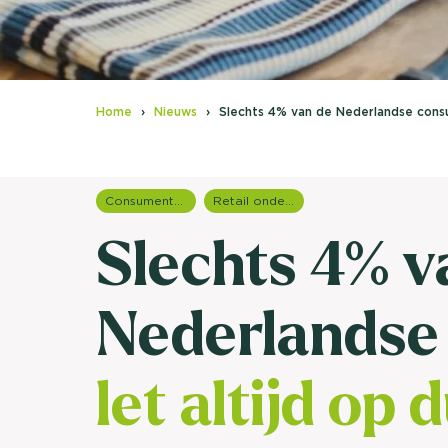
Home
Nieuws
Slechts 4% van de Nederlandse consum
Consumentenonderzoek
Retail onderzoek
Slechts 4% v
Nederlandse
let altijd op