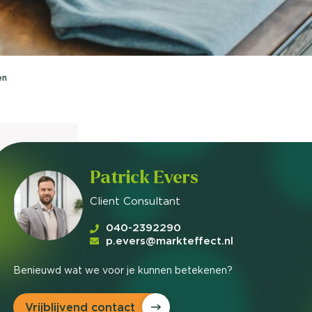
nieuwd hoe?
mp
ltant
en
tact op
Patrick Evers
Client Consultant
040-2392290
p.evers@markteffect.nl
Benieuwd wat we voor je kunnen betekenen?
Vrijblijvend contact