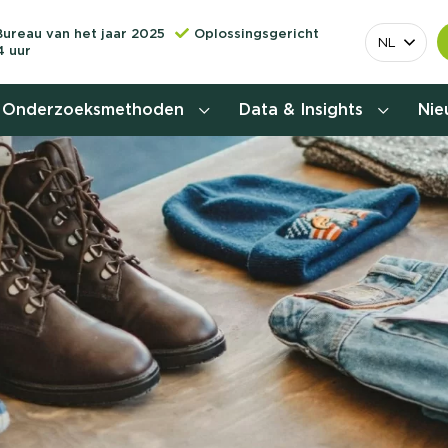
Bureau van het jaar 2025
Oplossingsgericht
NL
4 uur
Onderzoeksmethoden
Data & Insights
Ni
Behoefteonderzoek
Customer journey onderzoek
Customer value proposition
Doelgroeponderzoek
Naamsbekendheidonderzoek
Relevantere
Nationaal Studiekeuze
Onderzoek (NSKO)
customer jou