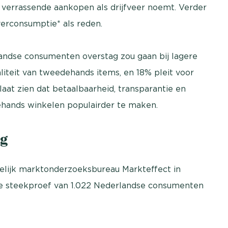
 verrassende aankopen als drijfveer noemt. Verder
erconsumptie* als reden.
landse consumenten overstag zou gaan bij lagere
liteit van tweedehands items, en 18% pleit voor
aat zien dat betaalbaarheid, transparantie en
ehands winkelen populairder te maken.
g
elijk marktonderzoeksbureau Markteffect in
e steekproef van 1.022 Nederlandse consumenten